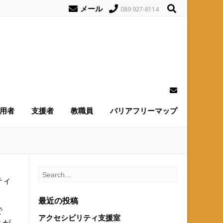
メール
089 927-8114
用者
支援者
教職員
バリアフリーマップ
ティ
最近の投稿
で
アクセシビリティ支援室
スが